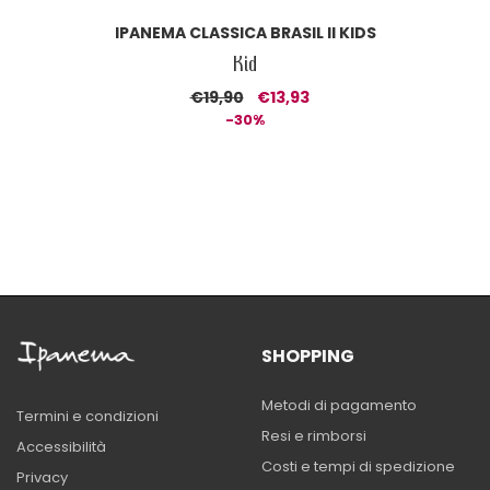
IPANEMA CLASSICA BRASIL II KIDS
Kid
€19,90
€13,93
-30%
SHOPPING
Metodi di pagamento
Termini e condizioni
Resi e rimborsi
Accessibilità
Costi e tempi di spedizione
Privacy