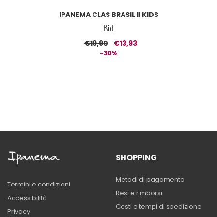
IPANEMA CLAS BRASIL II KIDS
Kid
€19,90
€13,93
-30%
SHOPPING
Metodi di pagamento
Termini e condizioni
Resi e rimborsi
Accessibilità
Costi e tempi di spedizione
Privacy