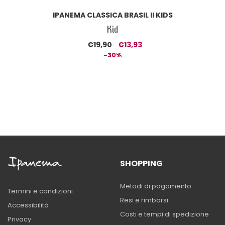
IPANEMA CLASSICA BRASIL II KIDS
Kid
€19,90
€13,93
-30%
SHOPPING
Metodi di pagamento
Termini e condizioni
Resi e rimborsi
Accessibilità
Costi e tempi di spedizione
Privacy