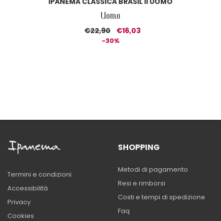
IPANEMA CLASSICA BRASIL II UOMO
Uomo
€22,90
€16,03
-30%
SHOPPING
Metodi di pagamento
Termini e condizioni
Resi e rimborsi
Accessibilità
Costi e tempi di spedizione
Privacy
Faq
Cookies