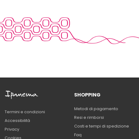
SHOPPING
Metodi di pagamento
Termini e condizioni
Resi e rimborsi
Accessibilità
Costi e tempi di spedizione
Privacy
Faq
Cookies