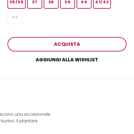
35/36
37
38
39
40
41/42
43
ACQUISTA
AGGIUNGI ALLA WISHLIST
eriscono una eccezionale
turino. Il plantare