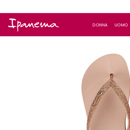
DONNA
UOMO