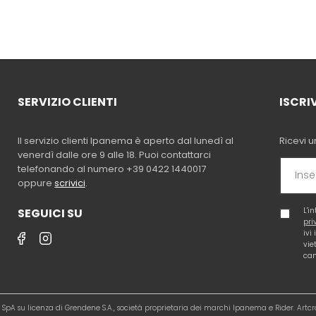
SERVIZIO CLIENTI
ISCRI
Il servizio clienti Ipanema è aperto dal lunedì al
Ricevi u
venerdì dalle ore 9 alle 18. Puoi contattarci
telefonando al numero +39 0422 1440017
oppure
scrivici
.
SEGUICI SU
L'i
pri
ivi
vie
cam
al SpA su licenza di Grendene S.A., società proprietaria dei marchi Ipanema e Rider. Artc