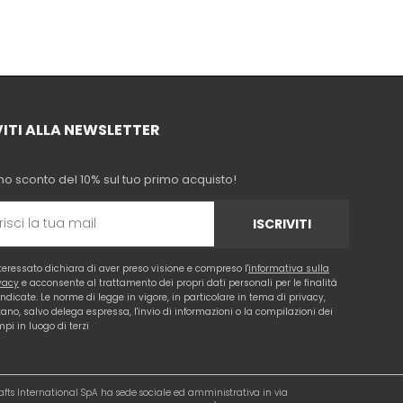
VITI ALLA NEWSLETTER
no sconto del 10% sul tuo primo acquisto!
ISCRIVITI
nteressato dichiara di aver preso visione e compreso l'
informativa sulla
vacy
e acconsente al trattamento dei propri dati personali per le finalità
 indicate. Le norme di legge in vigore, in particolare in tema di privacy,
tano, salvo delega espressa, l'invio di informazioni o la compilazioni dei
pi in luogo di terzi
rafts International SpA ha sede sociale ed amministrativa in via