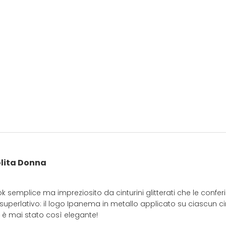
lita Donna
ook semplice ma impreziosito da cinturini glitterati che le conf
è superlativo: il logo Ipanema in metallo applicato su ciascun cin
è mai stato così elegante!