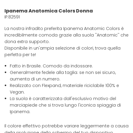
Ipanema Anatomica Colors Donna
IP.82591
La nostra infradito preferita Ipanema Anatomic Colors è
incredibilmente comoda grazie alla suola ''Anatomic'' che
dona extra supporto.
Disponibile in un'ampia selezione di colori, trova quella
perfetta per te!
Fatto in Brasile. Comodo da indossare.
Generalmente fedele alla taglia: se non sei sicuro,
aumenta di un numero.
Realizzato con Flexpand, materiale riciclabile 100% e
Vegan.
La suola è caratterizzata dall'esclusivo motivo del
marciapiede che si trova lungo l'iconica spiaggia di
Ipanema.
Il colore effettivo potrebbe variare leggermente a causa
della risoluzione dello schermo del tuo dispositivo.