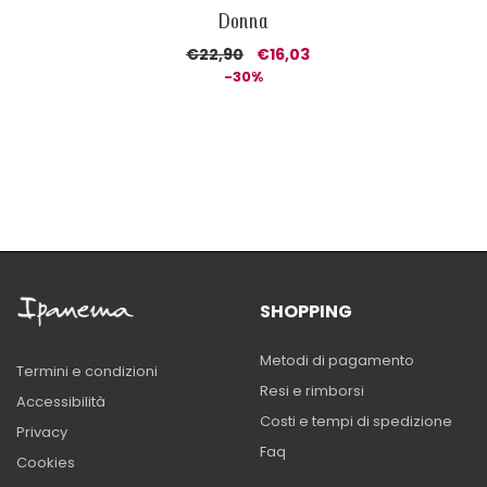
Donna
€22,90
€16,03
-30%
SHOPPING
Metodi di pagamento
Termini e condizioni
Resi e rimborsi
Accessibilità
Costi e tempi di spedizione
Privacy
Faq
Cookies