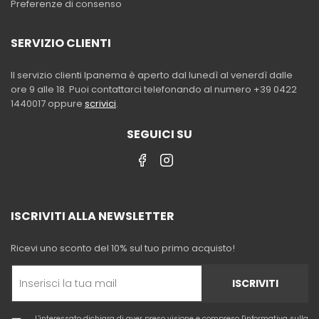
Preferenze di consenso
SERVIZIO CLIENTI
Il servizio clienti Ipanema è aperto dal lunedì al venerdì dalle
ore 9 alle 18. Puoi contattarci telefonando al numero +39 0422
1440017 oppure
scrivici
.
SEGUICI SU
ISCRIVITI ALLA NEWSLETTER
Ricevi uno sconto del 10% sul tuo primo acquisto!
ISCRIVITI
L'interessato dichiara di aver preso visione e compreso l'
informativa sulla