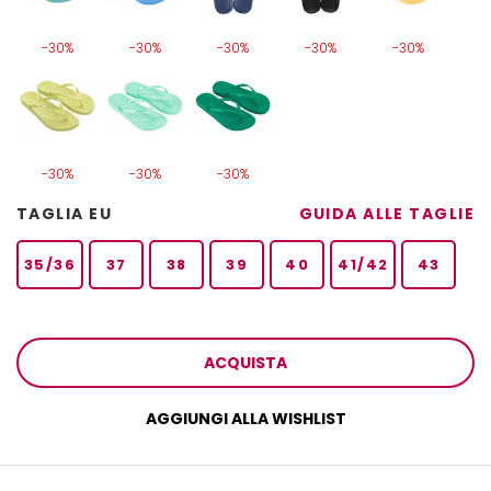
-30%
-30%
-30%
-30%
-30%
-30%
-30%
-30%
TAGLIA EU
GUIDA ALLE TAGLIE
35/36
37
38
39
40
41/42
43
ACQUISTA
AGGIUNGI ALLA WISHLIST