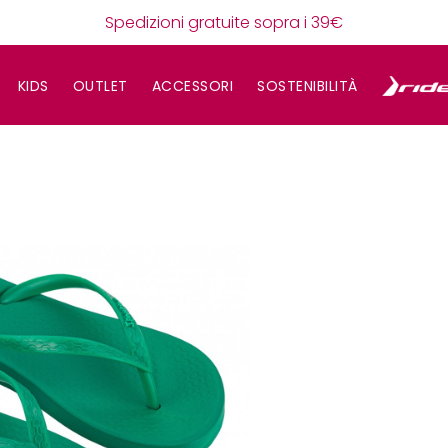
Spedizioni gratuite sopra i 39€
KIDS
OUTLET
ACCESSORI
SOSTENIBILITÀ