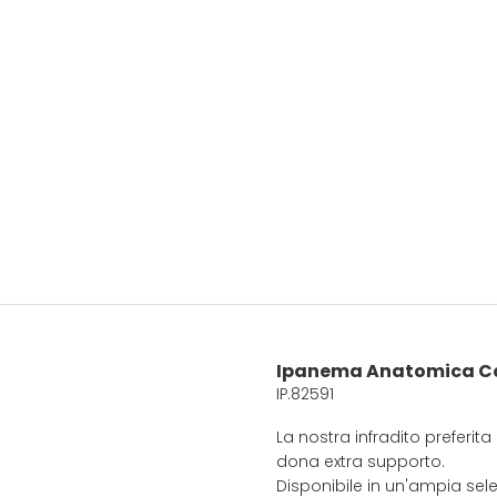
Ipanema Anatomica Co
IP.82591
La nostra infradito preferi
dona extra supporto.
Disponibile in un'ampia selez