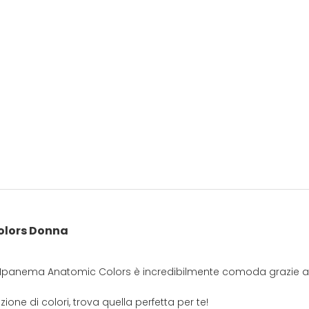
lors Donna
ta Ipanema Anatomic Colors è incredibilmente comoda grazie al
ione di colori, trova quella perfetta per te!