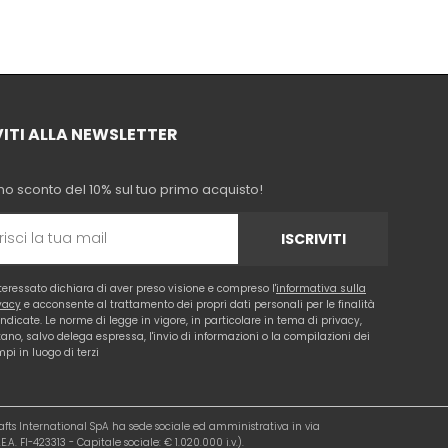
VITI ALLA NEWSLETTER
no sconto del 10% sul tuo primo acquisto!
ISCRIVITI
nteressato dichiara di aver preso visione e compreso l'
informativa sulla
vacy
e acconsente al trattamento dei propri dati personali per le finalità
 indicate. Le norme di legge in vigore, in particolare in tema di privacy,
tano, salvo delega espressa, l'invio di informazioni o la compilazioni dei
pi in luogo di terzi
rafts International SpA ha sede sociale ed amministrativa in via
.A. FI-423313 - Capitale sociale: € 1.020.000 i.v.).