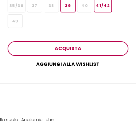
35/36
37
38
39
40
41/42
43
ACQUISTA
AGGIUNGI ALLA WISHLIST
la suola ''Anatomic'' che