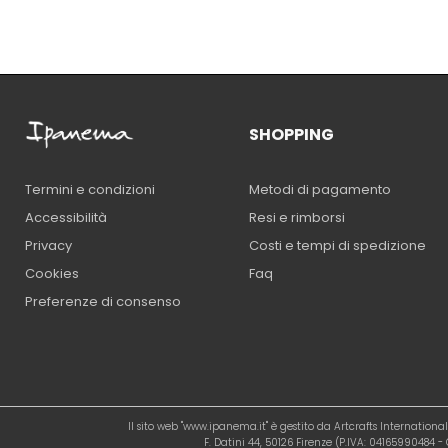
SHOPPING
Metodi di pagamento
Termini e condizioni
Resi e rimborsi
Accessibilità
Costi e tempi di spedizione
Privacy
Faq
Cookies
Preferenze di consenso
Il sito web "www.ipanema.it" è gestito da Artcrafts Internation
F. Datini 44, 50126 Firenze (P.IVA: 04165990484 - C