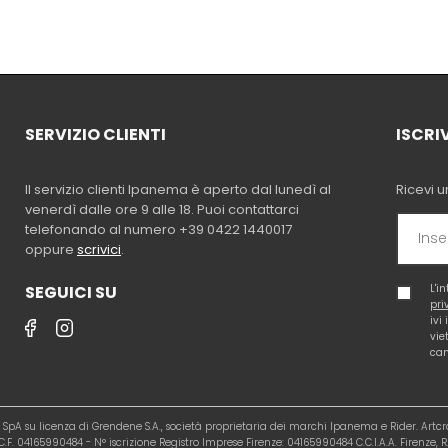
SERVIZIO CLIENTI
ISCRI
Il servizio clienti Ipanema è aperto dal lunedì al
Ricevi u
venerdì dalle ore 9 alle 18. Puoi contattarci
telefonando al numero +39 0422 1440017
oppure
scrivici
.
SEGUICI SU
L'i
pri
ivi
vie
cam
al SpA su licenza di Grendene S.A., società proprietaria dei marchi Ipanema e Rider. Artc
.F. 04165990484 - N° iscrizione Registro Imprese Firenze: 04165990484 C.C.I.A.A. Firenze, R.E