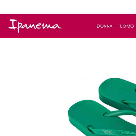
DONNA
UOMO