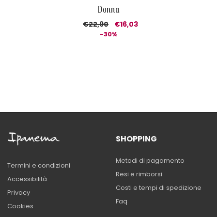
Donna
€22,90
€16,03
-30%
SHOPPING
Metodi di pagamento
Termini e condizioni
Resi e rimborsi
Accessibilità
Costi e tempi di spedizione
Privacy
Faq
Cookies