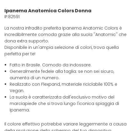
Ipanema Anatomica Colors Donna
IP.82591
La nostra infradito preferita Ipanema Anatomic Colors è
incredibilmente comoda grazie alla suola ''Anatomic'' che
dona extra supporto.
Disponibile in un'ampia selezione di colori, trova quella
perfetta per te!
Fatto in Brasile. Comodo da indossare.
Generalmente fedele alla taglia: se non sei sicuro,
aumenta di un numero.
Realizzato con Flexpand, materiale riciclabile 100% e
Vegan.
La suola è caratterizzata dall'esclusivo motivo del
marciapiede che si trova lungo l'iconica spiaggia di
Ipanema.
Il colore effettivo potrebbe variare leggermente a causa
della risoluzione dello schermo del tuo dispositivo.