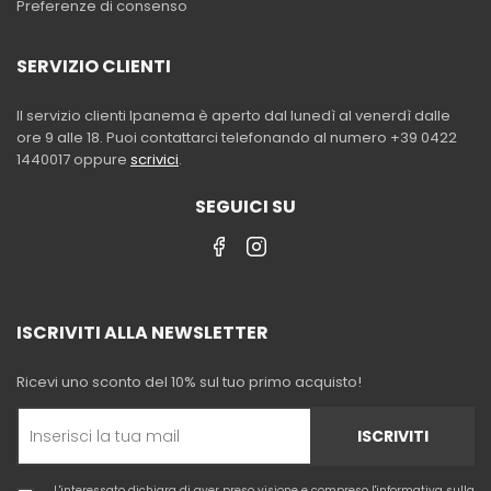
Preferenze di consenso
SERVIZIO CLIENTI
Il servizio clienti Ipanema è aperto dal lunedì al venerdì dalle
ore 9 alle 18. Puoi contattarci telefonando al numero +39 0422
1440017 oppure
scrivici
.
SEGUICI SU
ISCRIVITI ALLA NEWSLETTER
Ricevi uno sconto del 10% sul tuo primo acquisto!
ISCRIVITI
L'interessato dichiara di aver preso visione e compreso l'
informativa sulla