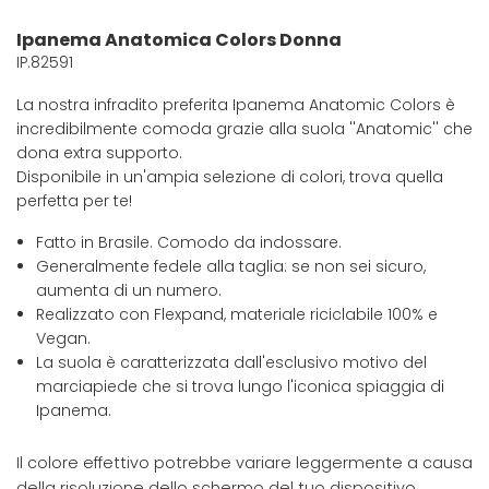
Ipanema Anatomica Colors Donna
IP.82591
La nostra infradito preferita Ipanema Anatomic Colors è
incredibilmente comoda grazie alla suola ''Anatomic'' che
dona extra supporto.
Disponibile in un'ampia selezione di colori, trova quella
perfetta per te!
Fatto in Brasile. Comodo da indossare.
Generalmente fedele alla taglia: se non sei sicuro,
aumenta di un numero.
Realizzato con Flexpand, materiale riciclabile 100% e
Vegan.
La suola è caratterizzata dall'esclusivo motivo del
marciapiede che si trova lungo l'iconica spiaggia di
Ipanema.
Il colore effettivo potrebbe variare leggermente a causa
della risoluzione dello schermo del tuo dispositivo.