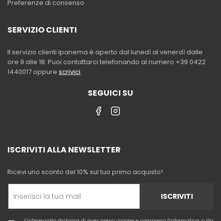
Preferenze di consenso
SERVIZIO CLIENTI
Il servizio clienti Ipanema è aperto dal lunedì al venerdì dalle
ore 9 alle 18. Puoi contattarci telefonando al numero +39 0422
1440017 oppure
scrivici
.
SEGUICI SU
ISCRIVITI ALLA NEWSLETTER
Ricevi uno sconto del 10% sul tuo primo acquisto!
ISCRIVITI
L'interessato dichiara di aver preso visione e compreso l'
informativa sulla