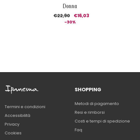
Donna
€22,90
€16,03
-30%
SHOPPING
Metodi di pagamento
Termini e condizioni
Resi e rimborsi
Accessibilità
Costi e tempi di spedizione
Privacy
Faq
Cookies