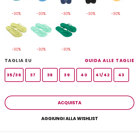
-30%
-30%
-30%
-30%
-30%
-30%
-30%
-30%
TAGLIA EU
GUIDA ALLE TAGLIE
35/36
37
38
39
40
41/42
43
ACQUISTA
AGGIUNGI ALLA WISHLIST