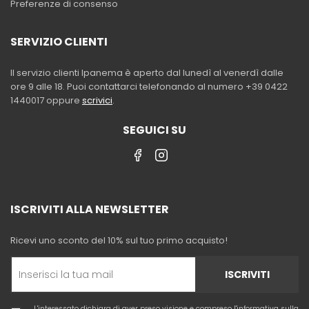
Preferenze di consenso
SERVIZIO CLIENTI
Il servizio clienti Ipanema è aperto dal lunedì al venerdì dalle
ore 9 alle 18. Puoi contattarci telefonando al numero +39 0422
1440017 oppure
scrivici
.
SEGUICI SU
ISCRIVITI ALLA NEWSLETTER
Ricevi uno sconto del 10% sul tuo primo acquisto!
ISCRIVITI
L'interessato dichiara di aver preso visione e compreso l'
informativa sulla