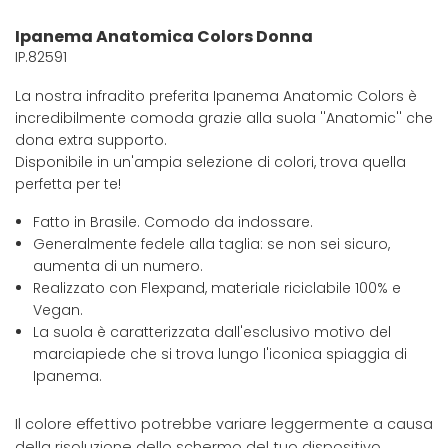
Ipanema Anatomica Colors Donna
IP.82591
La nostra infradito preferita Ipanema Anatomic Colors è
incredibilmente comoda grazie alla suola ''Anatomic'' che
dona extra supporto.
Disponibile in un'ampia selezione di colori, trova quella
perfetta per te!
Fatto in Brasile. Comodo da indossare.
Generalmente fedele alla taglia: se non sei sicuro,
aumenta di un numero.
Realizzato con Flexpand, materiale riciclabile 100% e
Vegan.
La suola è caratterizzata dall'esclusivo motivo del
marciapiede che si trova lungo l'iconica spiaggia di
Ipanema.
Il colore effettivo potrebbe variare leggermente a causa
della risoluzione dello schermo del tuo dispositivo.