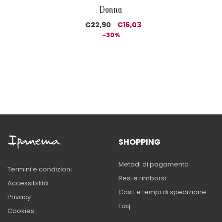
Donna
€22,90
€16,03
-30%
SHOPPING
Metodi di pagamento
Termini e condizioni
Resi e rimborsi
Accessibilità
Costi e tempi di spedizione
Privacy
Faq
Cookies