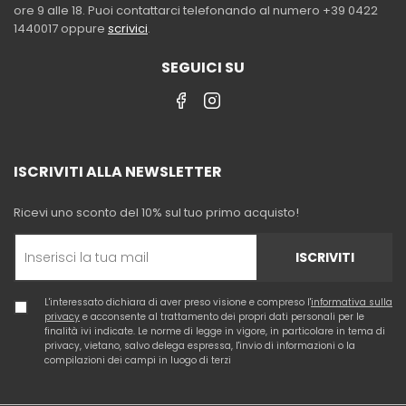
ore 9 alle 18. Puoi contattarci telefonando al numero +39 0422
1440017 oppure
scrivici
.
SEGUICI SU
ISCRIVITI ALLA NEWSLETTER
Ricevi uno sconto del 10% sul tuo primo acquisto!
ISCRIVITI
L'interessato dichiara di aver preso visione e compreso l'
informativa sulla
privacy
e acconsente al trattamento dei propri dati personali per le
finalità ivi indicate. Le norme di legge in vigore, in particolare in tema di
privacy, vietano, salvo delega espressa, l'invio di informazioni o la
compilazioni dei campi in luogo di terzi