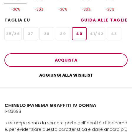
-30%
-30%
-30%
-30%
-30%
TAGLIA EU
GUIDA ALLE TAGLIE
35/36
37
38
39
40
41/42
43
ACQUISTA
AGGIUNGI ALLA WISHLIST
CHINELO IPANEMA GRAFFITI IV DONNA
IP.83698
Le stampe sono da sempre parte dell'identità di Ipanema
e, per evidenziare questa caratteristica e darle ancora più