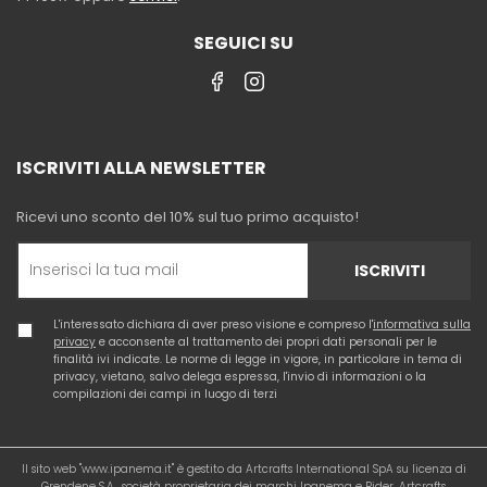
SEGUICI SU
ISCRIVITI ALLA NEWSLETTER
Ricevi uno sconto del 10% sul tuo primo acquisto!
ISCRIVITI
L'interessato dichiara di aver preso visione e compreso l'
informativa sulla
privacy
e acconsente al trattamento dei propri dati personali per le
finalità ivi indicate. Le norme di legge in vigore, in particolare in tema di
privacy, vietano, salvo delega espressa, l'invio di informazioni o la
compilazioni dei campi in luogo di terzi
Il sito web "www.ipanema.it" è gestito da Artcrafts International SpA su licenza di
Grendene S.A., società proprietaria dei marchi Ipanema e Rider. Artcrafts