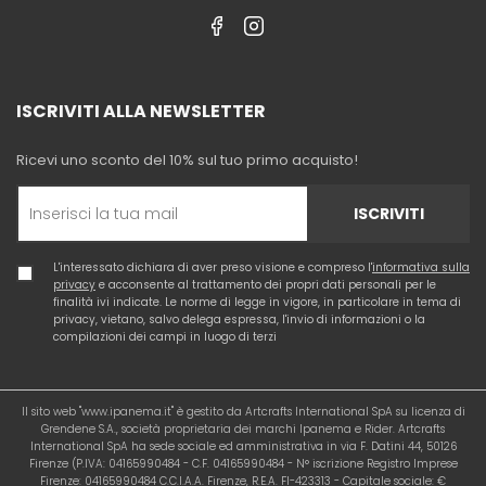
ISCRIVITI ALLA NEWSLETTER
Ricevi uno sconto del 10% sul tuo primo acquisto!
ISCRIVITI
L'interessato dichiara di aver preso visione e compreso l'
informativa sulla
privacy
e acconsente al trattamento dei propri dati personali per le
finalità ivi indicate. Le norme di legge in vigore, in particolare in tema di
privacy, vietano, salvo delega espressa, l'invio di informazioni o la
compilazioni dei campi in luogo di terzi
Il sito web "www.ipanema.it" è gestito da Artcrafts International SpA su licenza di
Grendene S.A., società proprietaria dei marchi Ipanema e Rider. Artcrafts
International SpA ha sede sociale ed amministrativa in via F. Datini 44, 50126
Firenze (P.IVA: 04165990484 - C.F. 04165990484 - N° iscrizione Registro Imprese
Firenze: 04165990484 C.C.I.A.A. Firenze, R.E.A. FI-423313 - Capitale sociale: €