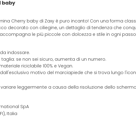
l baby
ina Cherry baby di Zaxy è puro incanto! Con una forma classic
cco decorato con ciliegine, un dettaglio di tendenza che conq
ccompagna le più piccole con dolcezza e stile in ogni passo, 
 da indossare.
 taglia: se non sei sicuro, aumenta di un numero.
materiale riciclabile 100% e Vegan.
 dall'esclusivo motivo del marciapiede che si trova lungo l'ic
e variare leggermente a causa della risoluzione dello schermo 
rnational SpA
I), Italia