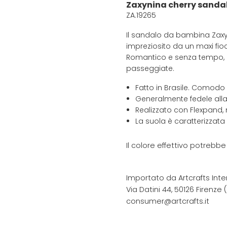
Zaxynina cherry sanda
ZA.19265
Il sandalo da bambina Zaxyn
impreziosito da un maxi fio
Romantico e senza tempo, a
passeggiate.
Fatto in Brasile. Comodo
Generalmente fedele alla
Realizzato con Flexpand, 
La suola è caratterizzata
Il colore effettivo potrebb
Importato da Artcrafts Inte
Via Datini 44, 50126 Firenze (F
consumer@artcrafts.it