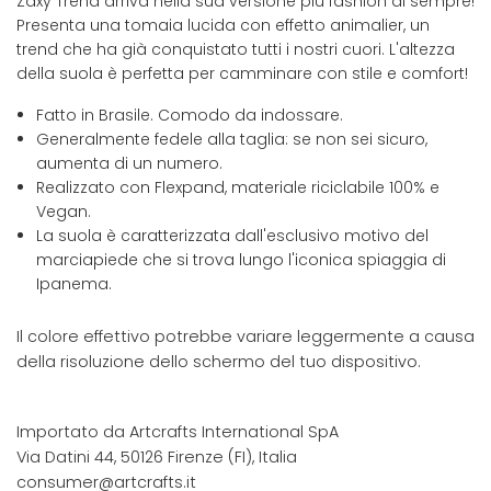
Zaxy Trend arriva nella sua versione più fashion di sempre!
Presenta una tomaia lucida con effetto animalier, un
trend che ha già conquistato tutti i nostri cuori. L'altezza
della suola è perfetta per camminare con stile e comfort!
Fatto in Brasile. Comodo da indossare.
Generalmente fedele alla taglia: se non sei sicuro,
aumenta di un numero.
Realizzato con Flexpand, materiale riciclabile 100% e
Vegan.
La suola è caratterizzata dall'esclusivo motivo del
marciapiede che si trova lungo l'iconica spiaggia di
Ipanema.
Il colore effettivo potrebbe variare leggermente a causa
della risoluzione dello schermo del tuo dispositivo.
Importato da Artcrafts International SpA
Via Datini 44, 50126 Firenze (FI), Italia
consumer@artcrafts.it