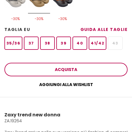
-30%
-30%
-30%
TAGLIA EU
GUIDA ALLE TAGLIE
35/36
37
38
39
40
41/42
43
ACQUISTA
AGGIUNGI ALLA WISHLIST
Zaxy trend new donna
ZA.19264