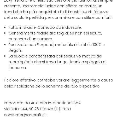
Zaxy Trend arriva nella sua versione più fashion di sempre!
Presenta una tomaia lucida con effetto animalier, un
trend che ha già conquistato tutti i nostri cuori. L'altezza
della suola è perfetta per camminare con stile e comfort!
Fatto in Brasile. Comodo da indossare.
Generalmente fedele alla taglia: se non sei sicuro,
aumenta di un numero.
Realizzato con Flexpand, materiale riciclabile 100% e
Vegan.
La suola è caratterizzata dall'esclusivo motivo del
marciapiede che si trova lungo l'iconica spiaggia di
Ipanema.
Il colore effettivo potrebbe variare leggermente a causa
della risoluzione dello schermo del tuo dispositivo.
Importato da Artcrafts International SpA
Via Datini 44, 50126 Firenze (FI), Italia
consumer@artcrafts.it