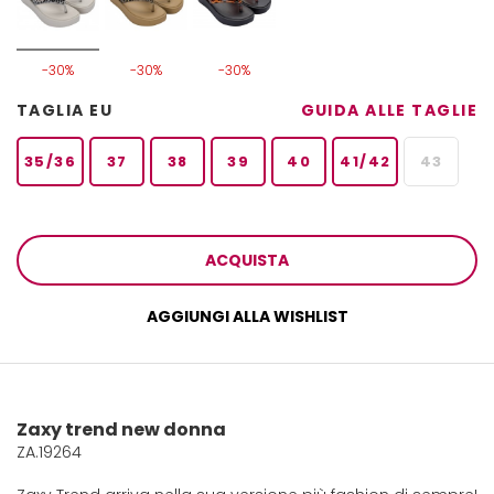
-30%
-30%
-30%
TAGLIA EU
GUIDA ALLE TAGLIE
35/36
37
38
39
40
41/42
43
ACQUISTA
AGGIUNGI ALLA WISHLIST
Zaxy trend new donna
ZA.19264