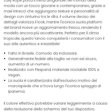
Zaxy Rope porta il trend artigianale nel mondo della
moda con un tocco giovane e contemporaneo, grazie a
maxi intrecci che aggiungono texture e personalità al
design con cinturino tra le dita. Il volume deciso dei
dettagli valorizza il look, mentre l'iconica suola platform
del brand riceve un aggiornamento fresco, rendendo il
modello ancora più accattivante. Perfetto per il clima
tropicale, questo lancio conquisterà i consumatori con il
suo stile autentico e irresistibile!
Fatto in Brasile. Comodo da indossare.
Generalmente fedele alla taglia: se non sei sicuro,
aumenta di un numero.
Realizzato con Flexpand, materiale riciclabile 100% e
Vegan.
La suola è caratterizzata dall'esclusivo motivo del
marciapiede che si trova lungo l'iconica spiaggia di
Ipanema.
Il colore effettivo potrebbe variare leggermente a causa
della risoluzione dello schermo del tuo dispositivo.