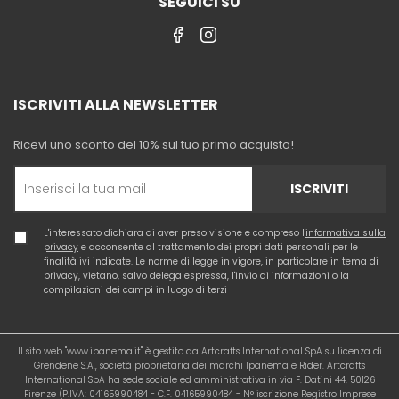
SEGUICI SU
ISCRIVITI ALLA NEWSLETTER
Ricevi uno sconto del 10% sul tuo primo acquisto!
ISCRIVITI
L'interessato dichiara di aver preso visione e compreso l'
informativa sulla
privacy
e acconsente al trattamento dei propri dati personali per le
finalità ivi indicate. Le norme di legge in vigore, in particolare in tema di
privacy, vietano, salvo delega espressa, l'invio di informazioni o la
compilazioni dei campi in luogo di terzi
Il sito web "www.ipanema.it" è gestito da Artcrafts International SpA su licenza di
Grendene S.A., società proprietaria dei marchi Ipanema e Rider. Artcrafts
International SpA ha sede sociale ed amministrativa in via F. Datini 44, 50126
Firenze (P.IVA: 04165990484 - C.F. 04165990484 - N° iscrizione Registro Imprese