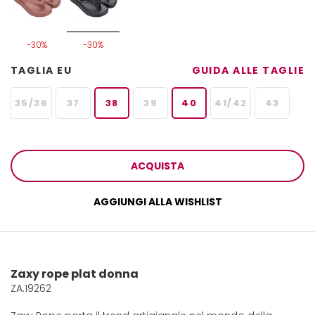
-30%
-30%
TAGLIA EU
GUIDA ALLE TAGLIE
35/36
37
38
39
40
41/42
43
ACQUISTA
AGGIUNGI ALLA WISHLIST
Zaxy rope plat donna
ZA.19262