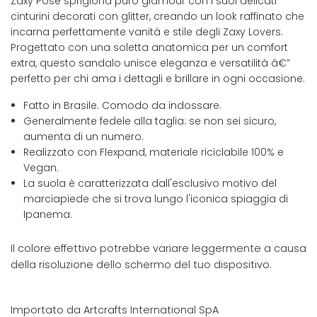
Zaxy Pose sprigiona puro glamour con i suoi delicati
cinturini decorati con glitter, creando un look raffinato che
incarna perfettamente vanità e stile degli Zaxy Lovers.
Progettato con una soletta anatomica per un comfort
extra, questo sandalo unisce eleganza e versatilità â€”
perfetto per chi ama i dettagli e brillare in ogni occasione.
Fatto in Brasile. Comodo da indossare.
Generalmente fedele alla taglia: se non sei sicuro,
aumenta di un numero.
Realizzato con Flexpand, materiale riciclabile 100% e
Vegan.
La suola è caratterizzata dall'esclusivo motivo del
marciapiede che si trova lungo l'iconica spiaggia di
Ipanema.
Il colore effettivo potrebbe variare leggermente a causa
della risoluzione dello schermo del tuo dispositivo.
Importato da Artcrafts International SpA