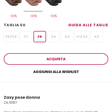
-30%
-30%
-30%
TAGLIA EU
GUIDA ALLE TAGLIE
35/36
37
38
39
40
41/42
43
ACQUISTA
AGGIUNGI ALLA WISHLIST
Zaxy pose donna
ZA.19187