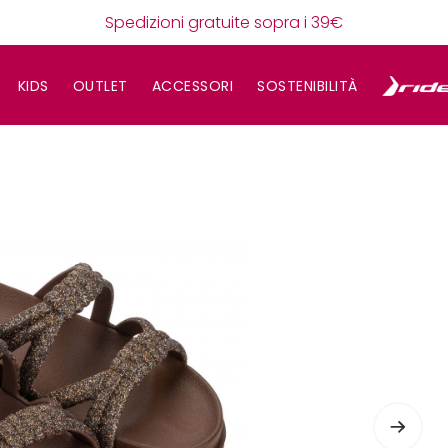
Spedizioni gratuite sopra i 39€
KIDS
OUTLET
ACCESSORI
SOSTENIBILITÀ