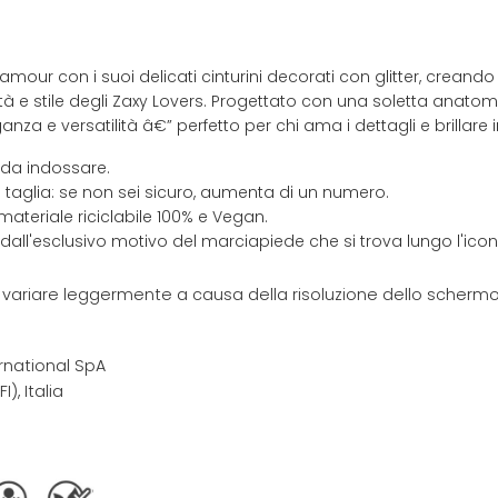
mour con i suoi delicati cinturini decorati con glitter, creando
à e stile degli Zaxy Lovers. Progettato con una soletta anatom
za e versatilità â€” perfetto per chi ama i dettagli e brillare
 da indossare.
 taglia: se non sei sicuro, aumenta di un numero.
materiale riciclabile 100% e Vegan.
 dall'esclusivo motivo del marciapiede che si trova lungo l'ic
e variare leggermente a causa della risoluzione dello schermo 
rnational SpA
I), Italia