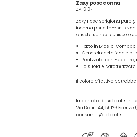
Zaxy pose donna
ZA.19187
Zaxy Pose sprigiona puro gla
incarna perfettamente vanit
questo sandalo unisce elegan
Fatto in Brasile. Comodo
Generalmente fedele alla
Realizzato con Flexpand, 
La suola è caratterizzata
Il colore effettivo potrebb
Importato da Artcrafts Inte
Via Datini 44, 50126 Firenze (F
consumer@artcrafts.it