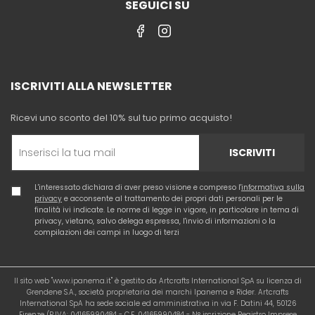
SEGUICI SU
ISCRIVITI ALLA NEWSLETTER
Ricevi uno sconto del 10% sul tuo primo acquisto!
ISCRIVITI
L'interessato dichiara di aver preso visione e compreso l'
informativa sulla
privacy
e acconsente al trattamento dei propri dati personali per le
finalità ivi indicate. Le norme di legge in vigore, in particolare in tema di
privacy, vietano, salvo delega espressa, l'invio di informazioni o la
compilazioni dei campi in luogo di terzi
Il sito web "www.ipanema.it" è gestito da Artcrafts International SpA su licenza di
Grendene S.A., società proprietaria dei marchi Ipanema e Rider. Artcrafts
International SpA ha sede sociale ed amministrativa in via F. Datini 44, 50126
Firenze (P.IVA: 04165990484 - C.F. 04165990484 - N° iscrizione Registro Imprese