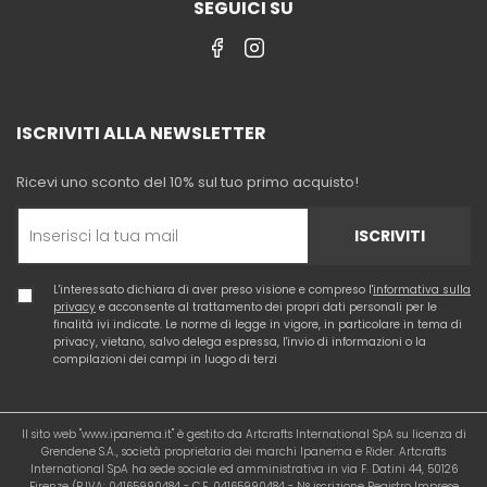
SEGUICI SU
ISCRIVITI ALLA NEWSLETTER
Ricevi uno sconto del 10% sul tuo primo acquisto!
ISCRIVITI
L'interessato dichiara di aver preso visione e compreso l'
informativa sulla
privacy
e acconsente al trattamento dei propri dati personali per le
finalità ivi indicate. Le norme di legge in vigore, in particolare in tema di
privacy, vietano, salvo delega espressa, l'invio di informazioni o la
compilazioni dei campi in luogo di terzi
Il sito web "www.ipanema.it" è gestito da Artcrafts International SpA su licenza di
Grendene S.A., società proprietaria dei marchi Ipanema e Rider. Artcrafts
International SpA ha sede sociale ed amministrativa in via F. Datini 44, 50126
Firenze (P.IVA: 04165990484 - C.F. 04165990484 - N° iscrizione Registro Imprese