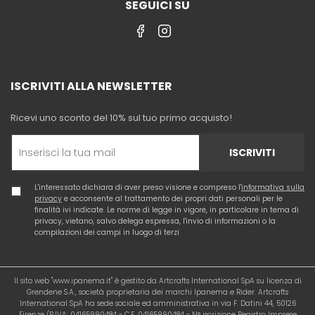
SEGUICI SU
ISCRIVITI ALLA NEWSLETTER
Ricevi uno sconto del 10% sul tuo primo acquisto!
ISCRIVITI
L'interessato dichiara di aver preso visione e compreso l'
informativa sulla
privacy
e acconsente al trattamento dei propri dati personali per le
finalità ivi indicate. Le norme di legge in vigore, in particolare in tema di
privacy, vietano, salvo delega espressa, l'invio di informazioni o la
compilazioni dei campi in luogo di terzi
Il sito web "www.ipanema.it" è gestito da Artcrafts International SpA su licenza di
Grendene S.A., società proprietaria dei marchi Ipanema e Rider. Artcrafts
International SpA ha sede sociale ed amministrativa in via F. Datini 44, 50126
Firenze (P.IVA: 04165990484 - C.F. 04165990484 - N° iscrizione Registro Imprese