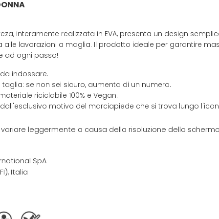
 DONNA
veza, interamente realizzata in EVA, presenta un design sempli
a alle lavorazioni a maglia. Il prodotto ideale per garantire 
te ad ogni passo!
 da indossare.
 taglia: se non sei sicuro, aumenta di un numero.
materiale riciclabile 100% e Vegan.
 dall'esclusivo motivo del marciapiede che si trova lungo l'ic
e variare leggermente a causa della risoluzione dello schermo 
rnational SpA
I), Italia