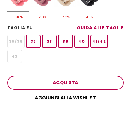
-40%
-40%
-40%
-40%
TAGLIA EU
GUIDA ALLE TAGLIE
35/36
37
38
39
40
41/42
43
ACQUISTA
AGGIUNGI ALLA WISHLIST