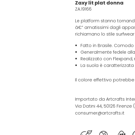
Zaxy lit plat donna
ZA.19166
Le platform stanno tornando 
â€” amatissimi dagli appass
richiamano lo stile surfwea
Fatto in Brasile. Comodo
Generalmente fedele alla
Realizzato con Flexpand, 
La suola è caratterizzata
Il colore effettivo potrebb
Importato da Artcrafts Inte
Via Datini 44, 50126 Firenze (F
consumer@artcrafts.it