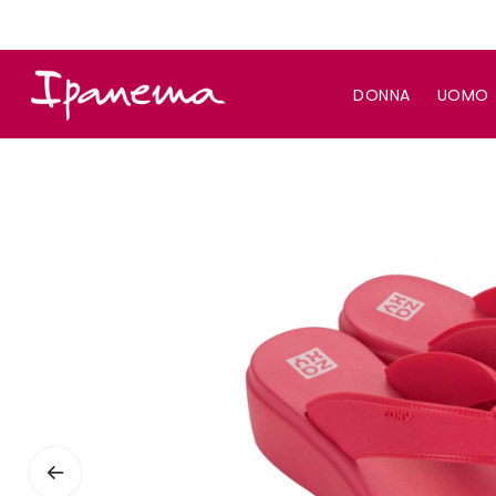
DONNA
UOMO