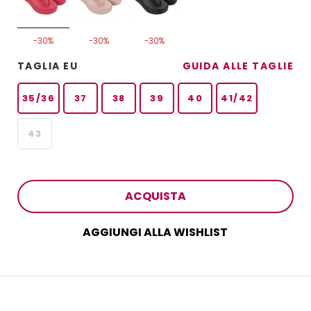
-30%
-30%
-30%
TAGLIA EU
GUIDA ALLE TAGLIE
35/36
37
38
39
40
41/42
43
ACQUISTA
AGGIUNGI ALLA WISHLIST