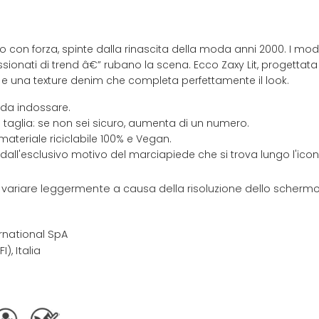
con forza, spinte dalla rinascita della moda anni 2000. I modell
ionati di trend â€” rubano la scena. Ecco Zaxy Lit, progettata 
r e una texture denim che completa perfettamente il look.
 da indossare.
 taglia: se non sei sicuro, aumenta di un numero.
materiale riciclabile 100% e Vegan.
 dall'esclusivo motivo del marciapiede che si trova lungo l'ic
e variare leggermente a causa della risoluzione dello schermo 
rnational SpA
I), Italia