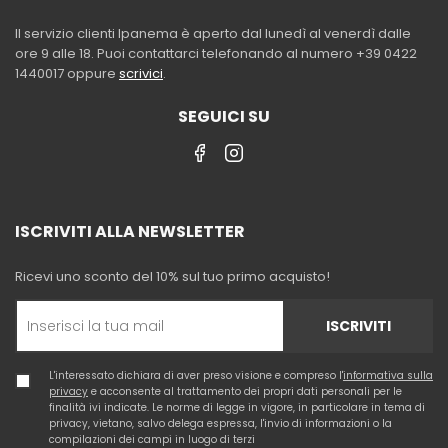
Il servizio clienti Ipanema è aperto dal lunedì al venerdì dalle
ore 9 alle 18. Puoi contattarci telefonando al numero +39 0422
1440017 oppure
scrivici
.
SEGUICI SU
ISCRIVITI ALLA NEWSLETTER
Ricevi uno sconto del 10% sul tuo primo acquisto!
ISCRIVITI
L'interessato dichiara di aver preso visione e compreso l'
informativa sulla
privacy
e acconsente al trattamento dei propri dati personali per le
finalità ivi indicate. Le norme di legge in vigore, in particolare in tema di
privacy, vietano, salvo delega espressa, l'invio di informazioni o la
compilazioni dei campi in luogo di terzi