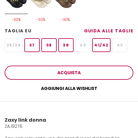
-30%
-30%
-30%
TAGLIA EU
GUIDA ALLE TAGLIE
35/36
37
38
39
40
41/42
43
ACQUISTA
AGGIUNGI ALLA WISHLIST
Zaxy link donna
ZA.19276