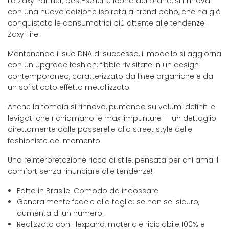
La Zaxy Partner, best-seller e icona del brand, si rinnova
con una nuova edizione ispirata al trend boho, che ha già
conquistato le consumatrici più attente alle tendenze!
Zaxy Fire.
Mantenendo il suo DNA di successo, il modello si aggiorna
con un upgrade fashion: fibbie rivisitate in un design
contemporaneo, caratterizzato da linee organiche e da
un sofisticato effetto metallizzato.
Anche la tomaia si rinnova, puntando su volumi definiti e
levigati che richiamano le maxi impunture — un dettaglio
direttamente dalle passerelle allo street style delle
fashioniste del momento.
Una reinterpretazione ricca di stile, pensata per chi ama il
comfort senza rinunciare alle tendenze!
Fatto in Brasile. Comodo da indossare.
Generalmente fedele alla taglia: se non sei sicuro,
aumenta di un numero.
Realizzato con Flexpand, materiale riciclabile 100% e