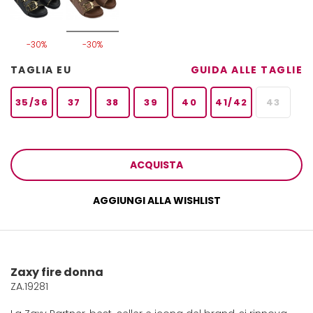
-30%
-30%
TAGLIA EU
GUIDA ALLE TAGLIE
35/36
37
38
39
40
41/42
43
ACQUISTA
AGGIUNGI ALLA WISHLIST
Zaxy fire donna
ZA.19281