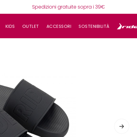
Spedizioni gratuite sopra i 39€
KIDS
OUTLET
ACCESSORI
SOSTENIBILITÀ