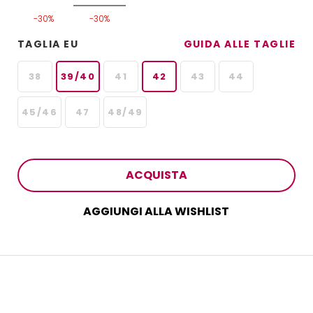
-30%
-30%
TAGLIA EU
GUIDA ALLE TAGLIE
38
39/40
41
42
43
44
45/46
47
48/49
ACQUISTA
AGGIUNGI ALLA WISHLIST