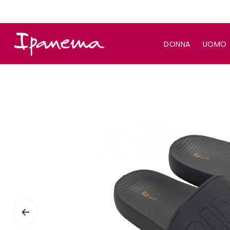
DONNA
UOMO