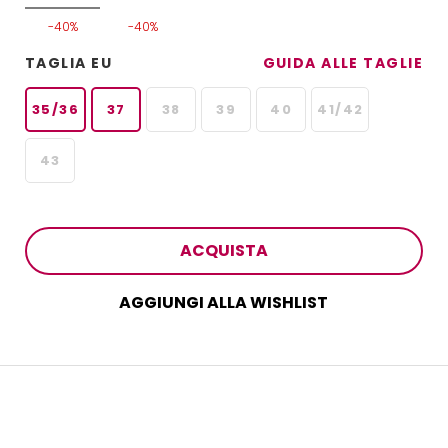
-40%
-40%
TAGLIA EU
GUIDA ALLE TAGLIE
35/36
37
38
39
40
41/42
43
ACQUISTA
AGGIUNGI ALLA WISHLIST