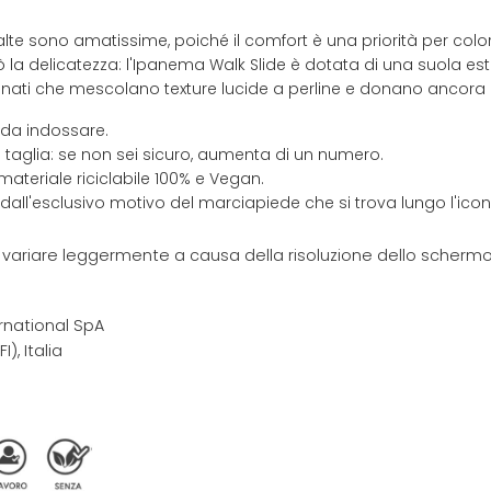
lte sono amatissime, poiché il comfort è una priorità per colo
rò la delicatezza: l'Ipanema Walk Slide è dotata di una suola 
affinati che mescolano texture lucide a perline e donano ancora 
 da indossare.
 taglia: se non sei sicuro, aumenta di un numero.
materiale riciclabile 100% e Vegan.
 dall'esclusivo motivo del marciapiede che si trova lungo l'ic
e variare leggermente a causa della risoluzione dello schermo 
rnational SpA
I), Italia