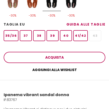
-30%
-30%
-30%
-30%
TAGLIA EU
GUIDA ALLE TAGLIE
35/36
37
38
39
40
41/42
43
ACQUISTA
AGGIUNGI ALLA WISHLIST
Ipanema vibrant sandal donna
IP.83767