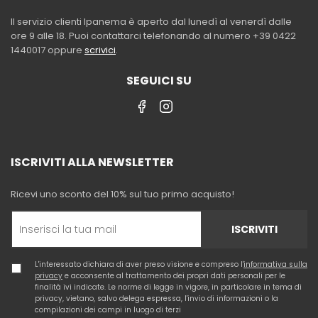
Il servizio clienti Ipanema è aperto dal lunedì al venerdì dalle
ore 9 alle 18. Puoi contattarci telefonando al numero +39 0422
1440017 oppure
scrivici
.
SEGUICI SU
ISCRIVITI ALLA NEWSLETTER
Ricevi uno sconto del 10% sul tuo primo acquisto!
ISCRIVITI
L'interessato dichiara di aver preso visione e compreso l'
informativa sulla
privacy
e acconsente al trattamento dei propri dati personali per le
finalità ivi indicate. Le norme di legge in vigore, in particolare in tema di
privacy, vietano, salvo delega espressa, l'invio di informazioni o la
compilazioni dei campi in luogo di terzi