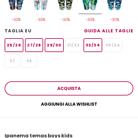
-30%
-30%
-30%
-30%
-30%
TAGLIA EU
GUIDA ALLE TAGLIE
25/26
27/28
29/30
31/32
33/34
35/36
37
38
ACQUISTA
AGGIUNGI ALLA WISHLIST
Ipanema temas boys kids