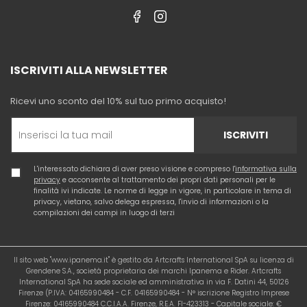
ISCRIVITI ALLA NEWSLETTER
Ricevi uno sconto del 10% sul tuo primo acquisto!
ISCRIVITI
L'interessato dichiara di aver preso visione e compreso l'
informativa sulla
privacy
e acconsente al trattamento dei propri dati personali per le
finalità ivi indicate. Le norme di legge in vigore, in particolare in tema di
privacy, vietano, salvo delega espressa, l'invio di informazioni o la
compilazioni dei campi in luogo di terzi
Il sito web "www.ipanema.it" è gestito da Artcrafts International SpA su licenza di
Grendene S.A., società proprietaria dei marchi Ipanema e Rider. Artcrafts
International SpA ha sede sociale ed amministrativa in via F. Datini 44, 50126
Firenze (P.IVA: 04165990484 - C.F. 04165990484 - N° iscrizione Registro Imprese
Firenze: 04165990484 C.C.I.A.A. Firenze, R.E.A. FI-423313 - Capitale sociale: €