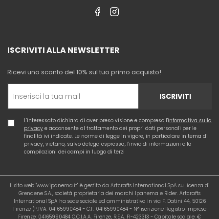
ISCRIVITI ALLA NEWSLETTER
Ricevi uno sconto del 10% sul tuo primo acquisto!
ISCRIVITI
L'interessato dichiara di aver preso visione e compreso l'
informativa sulla
privacy
e acconsente al trattamento dei propri dati personali per le
finalità ivi indicate. Le norme di legge in vigore, in particolare in tema di
privacy, vietano, salvo delega espressa, l'invio di informazioni o la
compilazioni dei campi in luogo di terzi
Il sito web "www.ipanema.it" è gestito da Artcrafts International SpA su licenza di
Grendene S.A., società proprietaria dei marchi Ipanema e Rider. Artcrafts
International SpA ha sede sociale ed amministrativa in via F. Datini 44, 50126
Firenze (P.IVA: 04165990484 - C.F. 04165990484 - N° iscrizione Registro Imprese
Firenze: 04165990484 C.C.I.A.A. Firenze, R.E.A. FI-423313 - Capitale sociale: €