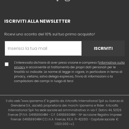
ISCRIVITI ALLA NEWSLETTER
Ricevi uno sconto del 10% sul tuo primo acquisto!
ISCRIVITI
L'interessato dichiara di aver preso visione e compreso l'
informativa sulla
privacy
e acconsente al trattamento dei propri dati personali per le
finalità ivi indicate. Le norme di legge in vigore, in particolare in tema di
privacy, vietano, salvo delega espressa, l'invio di informazioni o la
compilazioni dei campi in luogo di terzi
Il sito web "www.ipanema.it" è gestito da Artcrafts International SpA su licenza di
Grendene S.A., società proprietaria dei marchi Ipanema e Rider. Artcrafts
International SpA ha sede sociale ed amministrativa in via F. Datini 44, 50126
Firenze (P.IVA: 04165990484 - C.F. 04165990484 - N° iscrizione Registro Imprese
Firenze: 04165990484 C.C.I.A.A. Firenze, R.E.A. FI-423313 - Capitale sociale: €
1.020.000 i.v.).