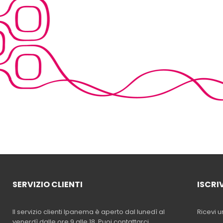
SERVIZIO CLIENTI
ISCRI
Il servizio clienti Ipanema è aperto dal lunedì al
Ricevi u
venerdì dalle ore 9 alle 18. Puoi contattarci