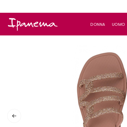
DONNA
UOMO