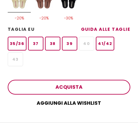
-20%
-20%
-30%
TAGLIA EU
GUIDA ALLE TAGLIE
35/36
37
38
39
40
41/42
43
ACQUISTA
AGGIUNGI ALLA WISHLIST