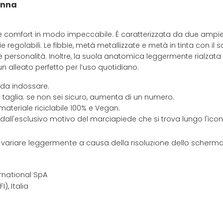
onna
 e comfort in modo impeccabile. È caratterizzata da due ampie
e regolabili. Le fibbie, metà metallizzate e metà in tinta con il
 personalità. Inoltre, la suola anatomica leggermente rialzata 
alleato perfetto per l’uso quotidiano.
 da indossare.
 taglia: se non sei sicuro, aumenta di un numero.
materiale riciclabile 100% e Vegan.
 dall'esclusivo motivo del marciapiede che si trova lungo l'ic
e variare leggermente a causa della risoluzione dello schermo 
rnational SpA
I), Italia