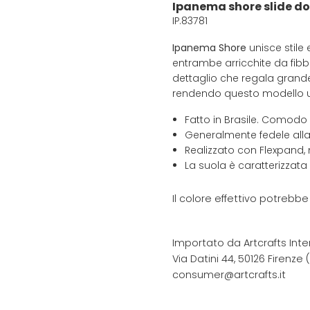
Ipanema shore slide d
IP.83781
Ipanema Shore
unisce stile
entrambe arricchite da fibbi
dettaglio che regala grande
rendendo questo modello un 
Fatto in Brasile. Comodo
Generalmente fedele alla
Realizzato con Flexpand, 
La suola è caratterizzata
Il colore effettivo potrebb
Importato da Artcrafts Inte
Via Datini 44, 50126 Firenze (F
consumer@artcrafts.it