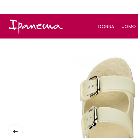
DONNA
UOMO