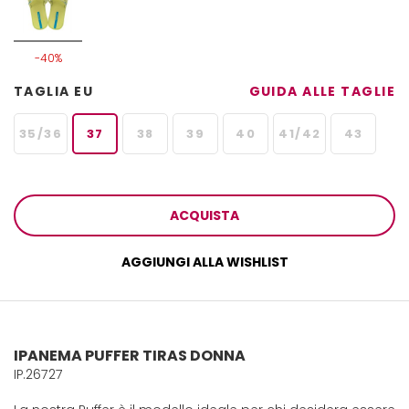
-40%
TAGLIA EU
GUIDA ALLE TAGLIE
35/36
37
38
39
40
41/42
43
ACQUISTA
AGGIUNGI ALLA WISHLIST
IPANEMA PUFFER TIRAS DONNA
IP.26727