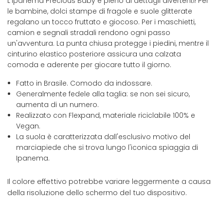
L'Ipanema Precious Baby è pieno di dettagli divertenti! Per
le bambine, dolci stampe di fragole e suole glitterate
regalano un tocco fruttato e giocoso. Per i maschietti,
camion e segnali stradali rendono ogni passo
un'avventura. La punta chiusa protegge i piedini, mentre il
cinturino elastico posteriore assicura una calzata
comoda e aderente per giocare tutto il giorno.
Fatto in Brasile. Comodo da indossare.
Generalmente fedele alla taglia: se non sei sicuro,
aumenta di un numero.
Realizzato con Flexpand, materiale riciclabile 100% e
Vegan.
La suola è caratterizzata dall'esclusivo motivo del
marciapiede che si trova lungo l'iconica spiaggia di
Ipanema.
Il colore effettivo potrebbe variare leggermente a causa
della risoluzione dello schermo del tuo dispositivo.