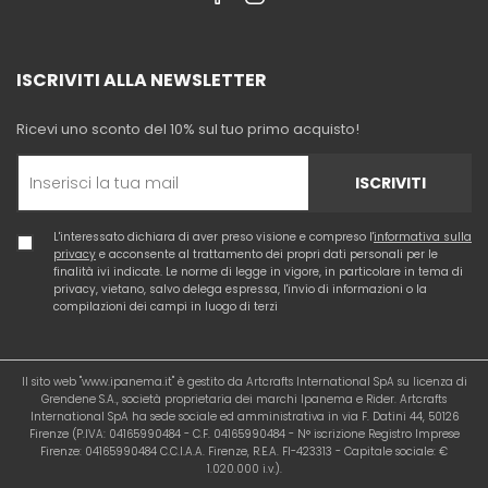
ISCRIVITI ALLA NEWSLETTER
Ricevi uno sconto del 10% sul tuo primo acquisto!
ISCRIVITI
L'interessato dichiara di aver preso visione e compreso l'
informativa sulla
privacy
e acconsente al trattamento dei propri dati personali per le
finalità ivi indicate. Le norme di legge in vigore, in particolare in tema di
privacy, vietano, salvo delega espressa, l'invio di informazioni o la
compilazioni dei campi in luogo di terzi
Il sito web "www.ipanema.it" è gestito da Artcrafts International SpA su licenza di
Grendene S.A., società proprietaria dei marchi Ipanema e Rider. Artcrafts
International SpA ha sede sociale ed amministrativa in via F. Datini 44, 50126
Firenze (P.IVA: 04165990484 - C.F. 04165990484 - N° iscrizione Registro Imprese
Firenze: 04165990484 C.C.I.A.A. Firenze, R.E.A. FI-423313 - Capitale sociale: €
1.020.000 i.v.).