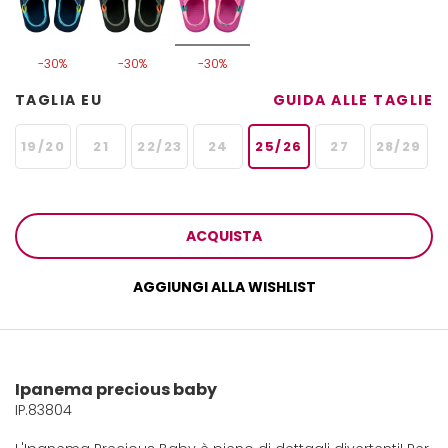
-30%
-30%
-30%
TAGLIA EU
GUIDA ALLE TAGLIE
19/20
21
22/23
24
25/26
27
28/29
ACQUISTA
AGGIUNGI ALLA WISHLIST
Ipanema precious baby
IP.83804