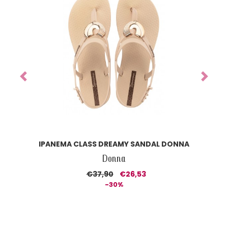
Previous
Next
IPANEMA PRECIOUS BABY
Kid
€21,90
€15,33
-30%