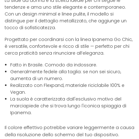
La slide da donna è la scelta ideale per chi segue le
tendenze e ama uno stile elegante e contemporaneo.
Con un design minimal e linee pulite, il modello si
distingue per il dettaglio metallizzato, che aggiunge un
tocco di sofisticatezza.
Progettato per coordinarsi con la linea Ipanema Go Chic,
è versatile, confortevole e ricco di stile — perfetto per chi
cerca praticità senza rinunciare all’eleganza.
Fatto in Brasile. Comodo da indossare.
Generalmente fedele alla taglia: se non sei sicuro,
aumenta di un numero.
Realizzato con Flexpand, materiale riciclabile 100% e
Vegan.
La suola è caratterizzata dall'esclusivo motivo del
marciapiede che si trova lungo l'iconica spiaggia di
Ipanema.
Il colore effettivo potrebbe variare leggermente a causa
della risoluzione dello schermo del tuo dispositivo.