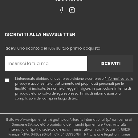
ISCRIVITI ALLA NEWSLETTER
Ricevi uno sconto del 10% sul tuo primo acquisto!
ISCRIVITI
L'interessato dichiara di aver preso visione e compreso l'
informativa sulla
privacy
e acconsente al trattamento dei propri dati personali per le
finalità ivi indicate. Le norme di legge in vigore, in particolare in tema di
privacy, vietano, salvo delega espressa, l'invio di informazioni o la
compilazioni dei campi in luogo di terzi
Il sito web "www.ipanema.it" è gestito da Artcrafts International SpA su licenza di
Grendene S.A., società proprietaria dei marchi Ipanema e Rider. Artcrafts
International SpA ha sede sociale ed amministrativa in via F. Datini 44, 50126
Firenze (P.IVA: 04165990484 - C.F. 04165990484 - N° iscrizione Registro Imprese