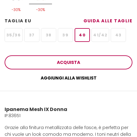
-30%
-30%
TAGLIA EU
GUIDA ALLE TAGLIE
35/36
37
38
39
40
41/42
43
ACQUISTA
AGGIUNGI ALLA WISHLIST
Ipanema Mesh IX Donna
IP.83651
Grazie alla finitura metallizzata delle fasce, è perfetta per
chi vuole un look comodo ma moderno. I toni neutri della