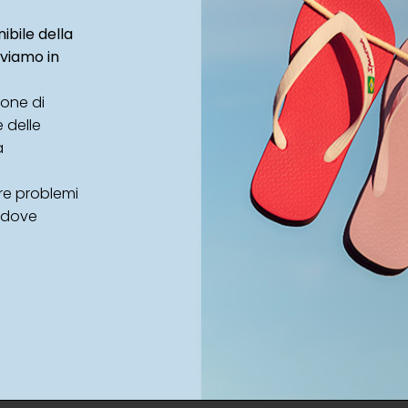
ibile della
oviamo in
ione di
e delle
a
ere problemi
 dove