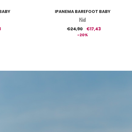
 BABY
IPANEMA BAREFOOT BABY
Kid
3
€24,90
€17,43
-20%