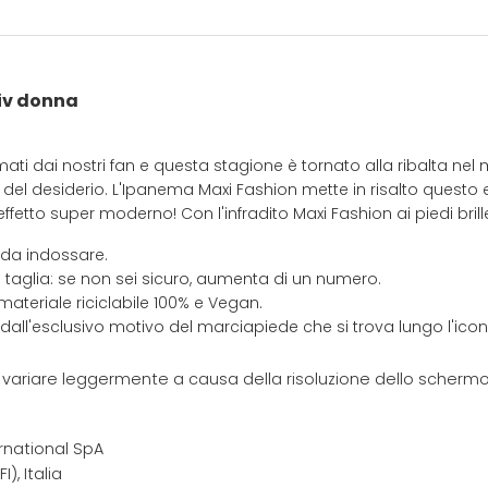
iv donna
 amati dai nostri fan e questa stagione è tornato alla ribalta n
del desiderio. L'Ipanema Maxi Fashion mette in risalto quest
 effetto super moderno! Con l'infradito Maxi Fashion ai piedi bri
 da indossare.
 taglia: se non sei sicuro, aumenta di un numero.
materiale riciclabile 100% e Vegan.
 dall'esclusivo motivo del marciapiede che si trova lungo l'ic
e variare leggermente a causa della risoluzione dello schermo 
rnational SpA
I), Italia