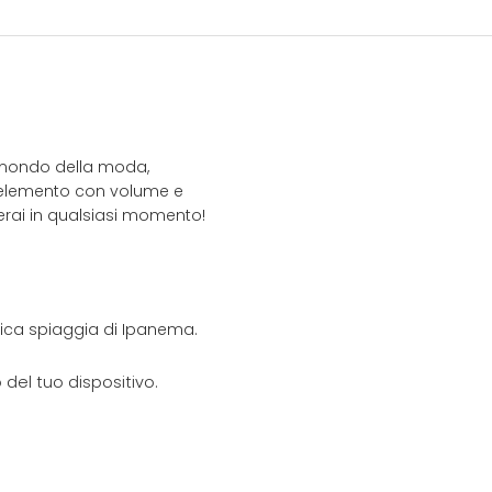
el mondo della moda,
o elemento con volume e
llerai in qualsiasi momento!
onica spiaggia di Ipanema.
del tuo dispositivo.