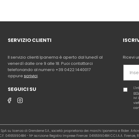
SERVIZIO CLIENTI
ISCRI
Il servizio clienti Ipanema è aperto dal lunedì al
Ricevi u
venerdì dalle ore 9 alle 18. Puoi contattarci
telefonando al numero +39 0422 1440017
oppure
scrivici
.
SEGUICI SU
L'i
pri
ivi
vie
cam
al SpA su licenza di Grendene S.A., società proprietaria dei marchi Ipanema e Rider. Artc
.F. 04165990484 - N° iscrizione Registro Imprese Firenze: 04165990484 C.C.I.A.A. Firenze, R.E