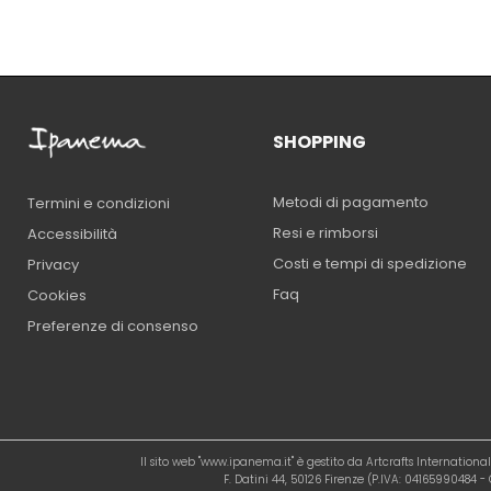
SHOPPING
Metodi di pagamento
Termini e condizioni
Resi e rimborsi
Accessibilità
Costi e tempi di spedizione
Privacy
Faq
Cookies
Preferenze di consenso
Il sito web "www.ipanema.it" è gestito da Artcrafts Internation
F. Datini 44, 50126 Firenze (P.IVA: 04165990484 - C