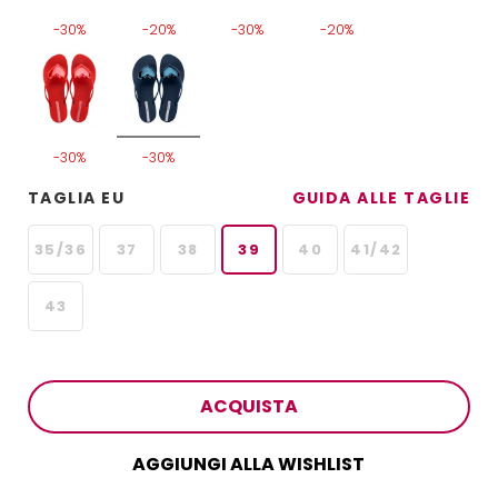
-30%
-20%
-30%
-20%
-30%
-30%
TAGLIA EU
GUIDA ALLE TAGLIE
35/36
37
38
39
40
41/42
43
ACQUISTA
AGGIUNGI ALLA WISHLIST