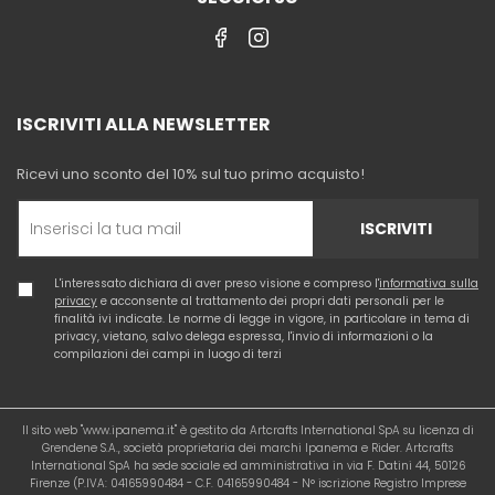
ISCRIVITI ALLA NEWSLETTER
Ricevi uno sconto del 10% sul tuo primo acquisto!
ISCRIVITI
L'interessato dichiara di aver preso visione e compreso l'
informativa sulla
privacy
e acconsente al trattamento dei propri dati personali per le
finalità ivi indicate. Le norme di legge in vigore, in particolare in tema di
privacy, vietano, salvo delega espressa, l'invio di informazioni o la
compilazioni dei campi in luogo di terzi
Il sito web "www.ipanema.it" è gestito da Artcrafts International SpA su licenza di
Grendene S.A., società proprietaria dei marchi Ipanema e Rider. Artcrafts
International SpA ha sede sociale ed amministrativa in via F. Datini 44, 50126
Firenze (P.IVA: 04165990484 - C.F. 04165990484 - N° iscrizione Registro Imprese