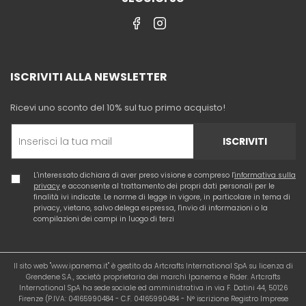
ISCRIVITI ALLA NEWSLETTER
Ricevi uno sconto del 10% sul tuo primo acquisto!
ISCRIVITI
L'interessato dichiara di aver preso visione e compreso l'
informativa sulla
privacy
e acconsente al trattamento dei propri dati personali per le
finalità ivi indicate. Le norme di legge in vigore, in particolare in tema di
privacy, vietano, salvo delega espressa, l'invio di informazioni o la
compilazioni dei campi in luogo di terzi
Il sito web "www.ipanema.it" è gestito da Artcrafts International SpA su licenza di
Grendene S.A., società proprietaria dei marchi Ipanema e Rider. Artcrafts
International SpA ha sede sociale ed amministrativa in via F. Datini 44, 50126
Firenze (P.IVA: 04165990484 - C.F. 04165990484 - N° iscrizione Registro Imprese