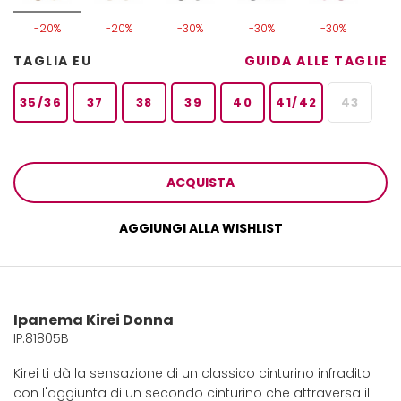
-20%
-20%
-30%
-30%
-30%
TAGLIA EU
GUIDA ALLE TAGLIE
35/36
37
38
39
40
41/42
43
ACQUISTA
AGGIUNGI ALLA WISHLIST
Ipanema Kirei Donna
IP.81805B
Kirei ti dà la sensazione di un classico cinturino infradito
con l'aggiunta di un secondo cinturino che attraversa il