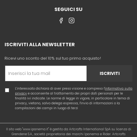
SEGUICI SU
ISCRIVITI ALLA NEWSLETTER
Ricevi uno sconto del 10% sul tuo primo acquisto!
ISCRIVITI
L'interessato dichiara di aver preso visione e compreso l'
informativa sulla
privacy
e acconsente al trattamento dei propri dati personali per le
finalità ivi indicate. Le norme di legge in vigore, in particolare in tema di
privacy, vietano, salvo delega espressa, l'invio di informazioni o la
compilazioni dei campi in luogo di terzi
Il sito web "www.ipanema.it" è gestito da Artcrafts International SpA su licenza di
Grendene S.A., società proprietaria dei marchi Ipanema e Rider. Artcrafts