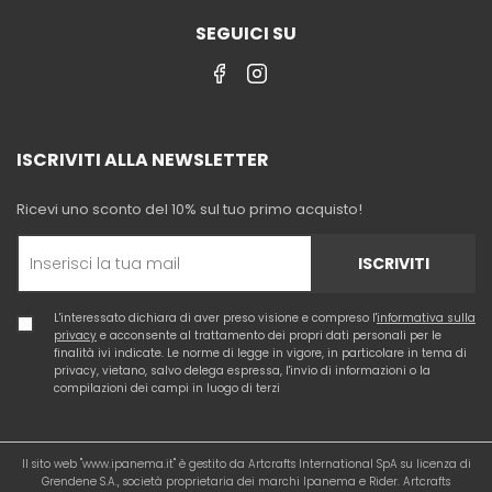
SEGUICI SU
ISCRIVITI ALLA NEWSLETTER
Ricevi uno sconto del 10% sul tuo primo acquisto!
ISCRIVITI
L'interessato dichiara di aver preso visione e compreso l'
informativa sulla
privacy
e acconsente al trattamento dei propri dati personali per le
finalità ivi indicate. Le norme di legge in vigore, in particolare in tema di
privacy, vietano, salvo delega espressa, l'invio di informazioni o la
compilazioni dei campi in luogo di terzi
Il sito web "www.ipanema.it" è gestito da Artcrafts International SpA su licenza di
Grendene S.A., società proprietaria dei marchi Ipanema e Rider. Artcrafts