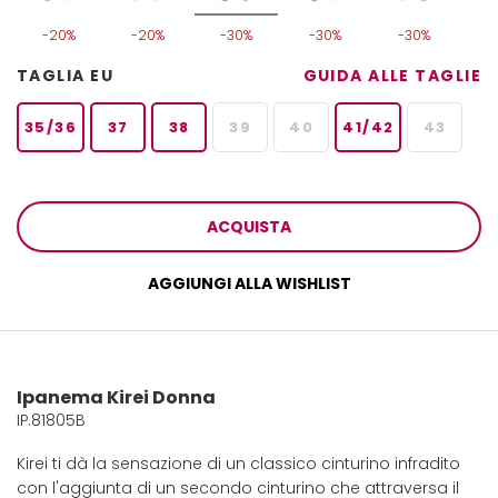
-20%
-20%
-30%
-30%
-30%
TAGLIA EU
GUIDA ALLE TAGLIE
35/36
37
38
39
40
41/42
43
ACQUISTA
AGGIUNGI ALLA WISHLIST
Ipanema Kirei Donna
IP.81805B
Kirei ti dà la sensazione di un classico cinturino infradito
con l'aggiunta di un secondo cinturino che attraversa il