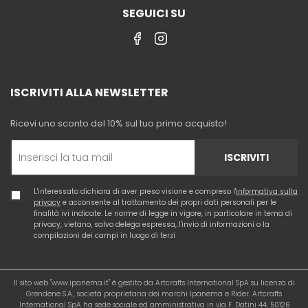
SEGUICI SU
ISCRIVITI ALLA NEWSLETTER
Ricevi uno sconto del 10% sul tuo primo acquisto!
ISCRIVITI
L'interessato dichiara di aver preso visione e compreso l'
informativa sulla
privacy
e acconsente al trattamento dei propri dati personali per le
finalità ivi indicate. Le norme di legge in vigore, in particolare in tema di
privacy, vietano, salvo delega espressa, l'invio di informazioni o la
compilazioni dei campi in luogo di terzi
Il sito web "www.ipanema.it" è gestito da Artcrafts International SpA su licenza di
Grendene S.A., società proprietaria dei marchi Ipanema e Rider. Artcrafts
International SpA ha sede sociale ed amministrativa in via F. Datini 44, 50126