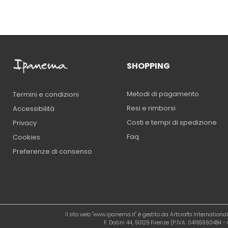
SHOPPING
Metodi di pagamento
Termini e condizioni
Resi e rimborsi
Accessibilità
Costi e tempi di spedizione
Privacy
Faq
Cookies
Preferenze di consenso
Il sito web "www.ipanema.it" è gestito da Artcrafts Internation
F. Datini 44, 50126 Firenze (P.IVA: 04165990484 - C