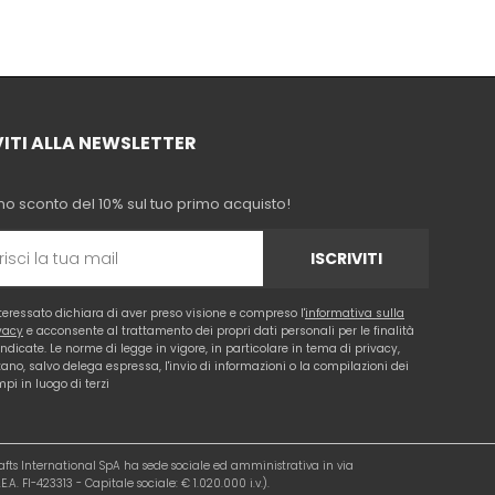
VITI ALLA NEWSLETTER
no sconto del 10% sul tuo primo acquisto!
ISCRIVITI
nteressato dichiara di aver preso visione e compreso l'
informativa sulla
vacy
e acconsente al trattamento dei propri dati personali per le finalità
 indicate. Le norme di legge in vigore, in particolare in tema di privacy,
tano, salvo delega espressa, l'invio di informazioni o la compilazioni dei
pi in luogo di terzi
rafts International SpA ha sede sociale ed amministrativa in via
.A. FI-423313 - Capitale sociale: € 1.020.000 i.v.).