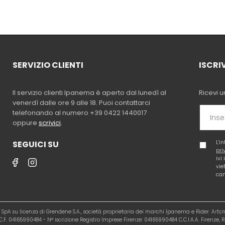
SERVIZIO CLIENTI
ISCRI
Il servizio clienti Ipanema è aperto dal lunedì al
Ricevi u
venerdì dalle ore 9 alle 18. Puoi contattarci
telefonando al numero +39 0422 1440017
oppure
scrivici
.
SEGUICI SU
L'i
pri
ivi
vie
cam
al SpA su licenza di Grendene S.A., società proprietaria dei marchi Ipanema e Rider. Artc
.F. 04165990484 - N° iscrizione Registro Imprese Firenze: 04165990484 C.C.I.A.A. Firenze, R.E