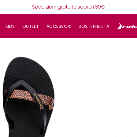
Spedizioni gratuite sopra i 39€
KIDS
OUTLET
ACCESSORI
SOSTENIBILITÀ