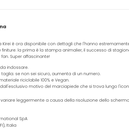
nna
irei è ora disponibile con dettagli che l'hanno estremamente
 finiture: la prima è la stampa animalier, il successo di stagion
i fan. Super affascinante!
 da indossare.
 taglia: se non sei sicuro, aumenta di un numero.
materiale riciclabile 100% e Vegan.
 dall'esclusivo motivo del marciapiede che si trova lungo l'ic
e variare leggermente a causa della risoluzione dello schermo 
rnational SpA
I), Italia