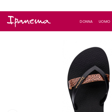
DONNA
UOMO