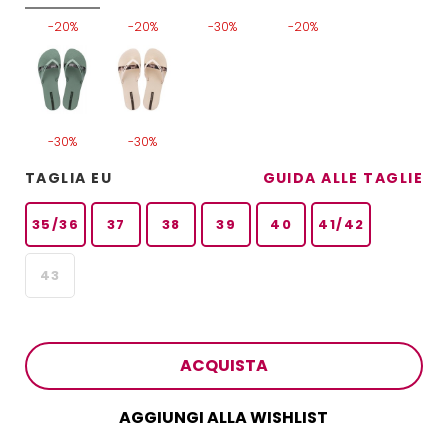
-20%
-20%
-30%
-20%
-30%
-30%
TAGLIA EU
GUIDA ALLE TAGLIE
35/36
37
38
39
40
41/42
43
ACQUISTA
AGGIUNGI ALLA WISHLIST