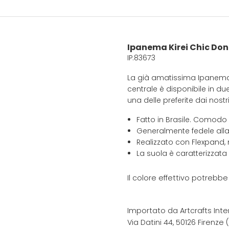
Ipanema Kirei Chic Do
IP.83673
La già amatissima Ipanema K
centrale è disponibile in due
una delle preferite dai nostr
Fatto in Brasile. Comodo
Generalmente fedele alla
Realizzato con Flexpand, 
La suola è caratterizzata
Il colore effettivo potrebb
Importato da Artcrafts Inte
Via Datini 44, 50126 Firenze (F