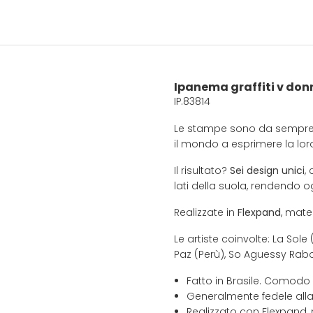
Ipanema graffiti v don
IP.83814
Le stampe sono da sempre par
il mondo a esprimere la loro 
Il risultato?
Sei design unici
,
lati della suola, rendendo o
Realizzate in
Flexpand
, mate
Le artiste coinvolte: La Sol
Paz (Perù), So Aguessy Rab
Fatto in Brasile. Comodo
Generalmente fedele alla
Realizzato con Flexpand, 