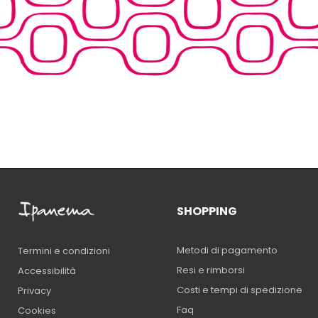
SHOPPING
Metodi di pagamento
Termini e condizioni
Resi e rimborsi
Accessibilità
Costi e tempi di spedizione
Privacy
Faq
Cookies