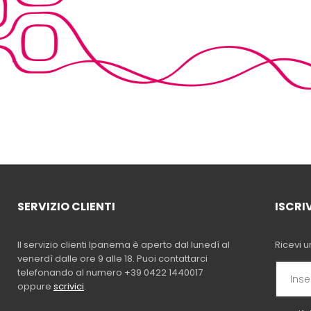
SERVIZIO CLIENTI
ISCRI
Il servizio clienti Ipanema è aperto dal lunedì al
Ricevi u
venerdì dalle ore 9 alle 18. Puoi contattarci
telefonando al numero +39 0422 1440017
oppure
scrivici
.