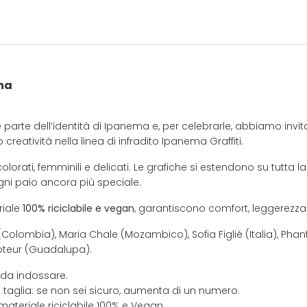
na
te dell’identità di Ipanema e, per celebrarle, abbiamo invitato 
creatività nella linea di infradito Ipanema Graffiti.
 colorati, femminili e delicati. Le grafiche si estendono su tutta
gni paio ancora più speciale.
riale
100% riciclabile e vegan
, garantiscono comfort, leggerezza 
e (Colombia), Maria Chale (Mozambico), Sofia Figlié (Italia), Pha
oteur (Guadalupa).
 da indossare.
 taglia: se non sei sicuro, aumenta di un numero.
materiale riciclabile 100% e Vegan.