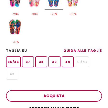
-20%
-30%
-20%
-30%
-30%
TAGLIA EU
GUIDA ALLE TAGLIE
35/36
37
38
39
40
41/42
43
ACQUISTA